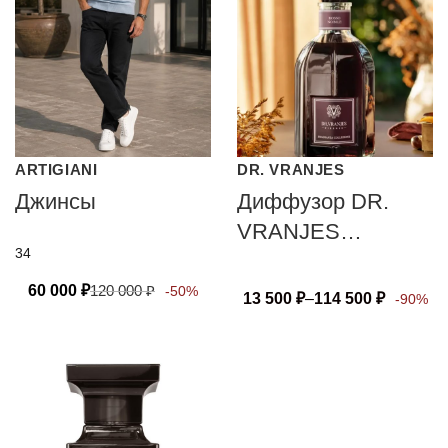
ARTIGIANI
DR. VRANJES
Джинсы
Диффузор DR.
VRANJES
34
FIRENZE ROSSO
NOBILE
60 000
₽
120 000
₽
-50%
13 500
₽
–
114 500
₽
-90%