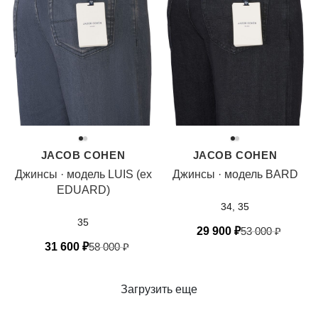
JACOB COHEN
JACOB COHEN
Джинсы · модель LUIS (ex
Джинсы · модель BARD
EDUARD)
34, 35
35
29 900
₽
53 000
₽
31 600
₽
58 000
₽
Загрузить еще