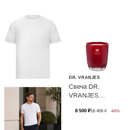
DR. VRANJES
Свеча DR.
VRANJES
FIRENZE
8 500
₽
16 406
₽
-40%
MELOGRANO 80
гр