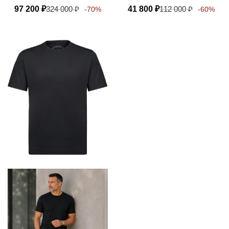
97 200
₽
324 000
₽
41 800
₽
112 000
₽
-70%
-60%