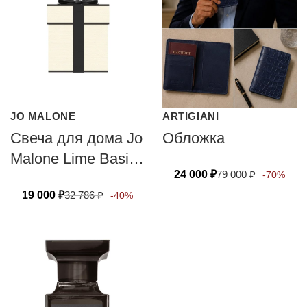
JO MALONE
ARTIGIANI
Свеча для дома Jo
Обложка
Malone Lime Basil
24 000
₽
79 000
₽
-70%
& Mandarin 200г
19 000
₽
32 786
₽
-40%