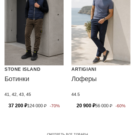
STONE ISLAND
ARTIGIANI
Ботинки
Лоферы
41, 42, 43, 45
44.5
37 200
₽
124 000
₽
20 900
₽
56 000
₽
-70%
-60%
СМОТРЕТЬ ВСЕ ТОВАРЫ