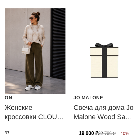
ON
JO MALONE
Женские
Свеча для дома Jo
кроссовки CLOUD
Malone Wood Sage
X4
& Sea Salt 200г
37
19 000
₽
32 786
₽
-40%