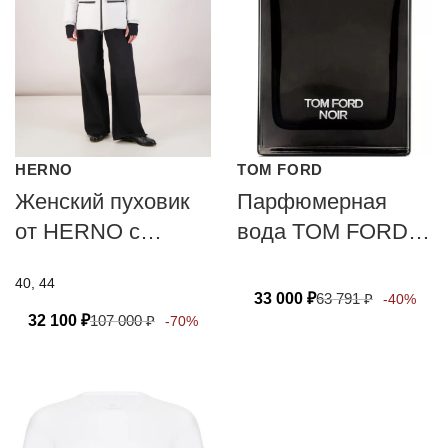
HERNO
TOM FORD
Женский пуховик
Парфюмерная
от HERNO с
вода TOM FORD
технологией PRO-
NOIR
40, 44
METEO
33 000
₽
63 791
₽
-40%
32 100
₽
107 000
₽
-70%