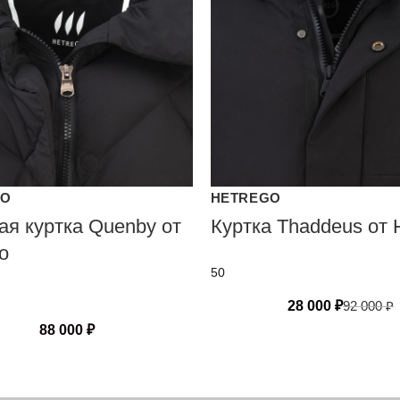
GO
HETREGO
ая куртка Quenby от
Куртка Thaddeus от 
o
50
28 000
₽
92 000
₽
88 000
₽