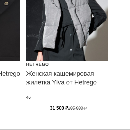
HETREGO
Hetrego
Женская кашемировая
жилетка Ylva от Hetrego
46
31 500
₽
105 000
₽