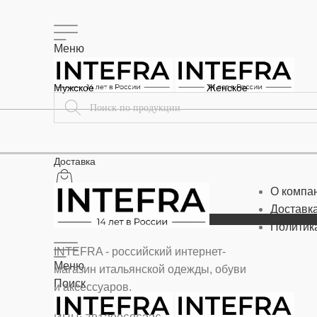
Меню
Мужское
Женское
Доставка
О компа
Доставка
Политик
INTEFRA - российский интернет-
Меню
магазин итальянской одежды, обуви
Поиск
и аксессуаров.