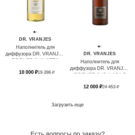
DR. VRANJES
Наполнитель для
DR. VRANJES
диффузора DR. VRANJES
FIRENZE CHINOTTO
Наполнитель для
PEPE
диффузора DR. VRANJES
10 000
₽
19 396
₽
FIRENZE OUD NOBILE
12 000
₽
24 453
₽
Загрузить еще
Есть вопросы по заказу?