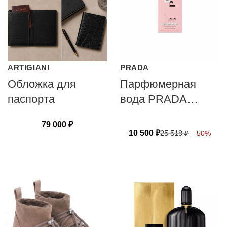
ARTIGIANI
PRADA
Обложка для
Парфюмерная
паспорта
вода PRADA
PARADOXE
79 000
₽
VIRTUAL FLOWER
10 500
₽
25 519
₽
-50%
флакон-рефил