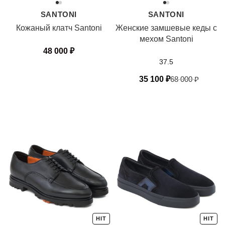
SANTONI
SANTONI
Кожаный клатч Santoni
Женские замшевые кеды с
мехом Santoni
48 000
₽
37.5
35 100
₽
68 000
₽
HIT
HIT