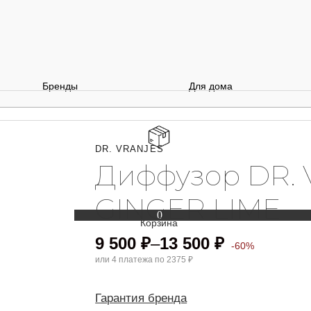
Бренды
Для дома
DR. VRANJES
Диффузор DR.
GINGER LIME
0
9 500
₽
–
13 500
₽
-60%
или 4 платежа по
2375 ₽
Гарантия бренда