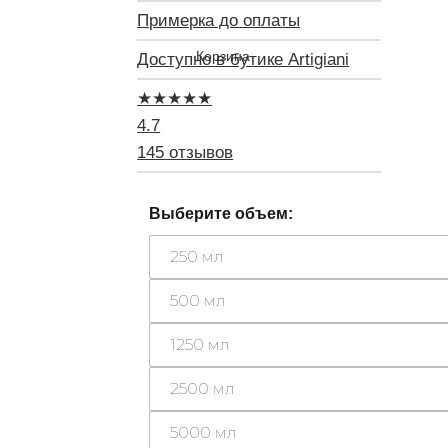
Примерка до оплаты
Доступно в бутике Artigiani
★
★
★
★
★
4.7
145 отзывов
Выберите объем:
250 мл
500 мл
1250 мл
2500 мл
5000 мл