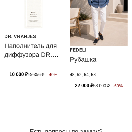
DR. VRANJES
Наполнитель для
FEDELI
диффузора DR.
Рубашка
VRANJES
FIRENZE
10 000
₽
19 396
₽
48, 52, 54, 58
-40%
MAGNOLIA
22 000
₽
58 000
₽
-60%
ORCHIDEA
Есть вопросы по заказу?