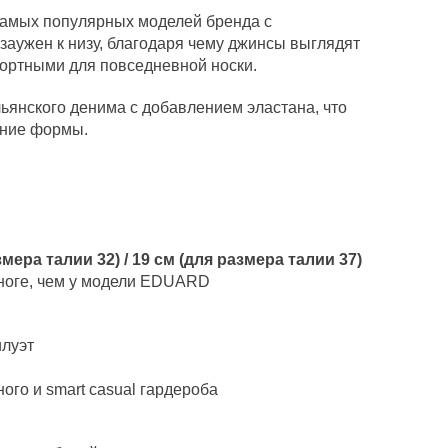
самых популярных моделей бренда с
 заужен к низу, благодаря чему джинсы выглядят
фортными для повседневной носки.
ьянского денима с добавлением эластана, что
ение формы.
змера талии 32) / 19 см (для размера талии 37)
 ноге, чем у модели EDUARD
илуэт
ого и smart casual гардероба