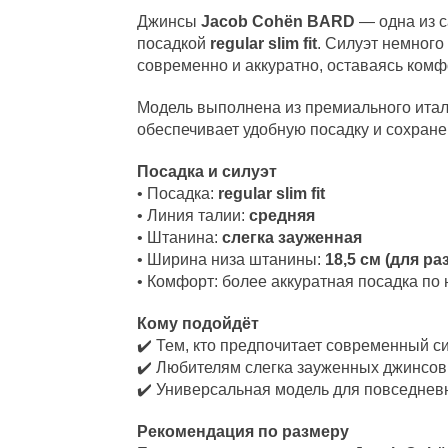
Джинсы
Jacob Cohën BARD
— одна из 
посадкой
regular slim fit
. Силуэт немного
современно и аккуратно, оставаясь ком
Модель выполнена из премиального итал
обеспечивает удобную посадку и сохран
Посадка и силуэт
• Посадка:
regular slim fit
• Линия талии:
средняя
• Штанина:
слегка зауженная
• Ширина низа штанины:
18,5 см (для ра
• Комфорт: более аккуратная посадка по
Кому подойдёт
✔️ Тем, кто предпочитает современный с
✔️ Любителям слегка зауженных джинсов
✔️ Универсальная модель для повседневн
Рекомендация по размеру