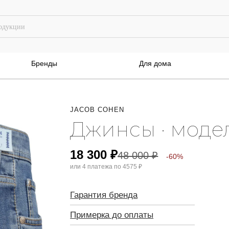
Бренды
Для дома
JACOB COHEN
Джинсы · моде
18 300
₽
48 000
₽
-60%
или 4 платежа по
4575 ₽
Гарантия бренда
Примерка до оплаты