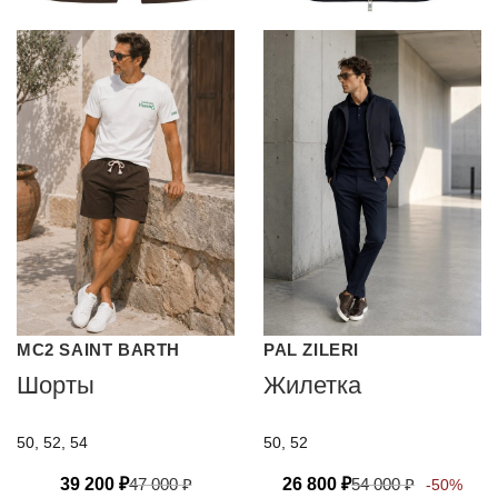
MC2 SAINT BARTH
PAL ZILERI
Шорты
Жилетка
50, 52, 54
50, 52
39 200
₽
47 000
₽
26 800
₽
54 000
₽
-50%