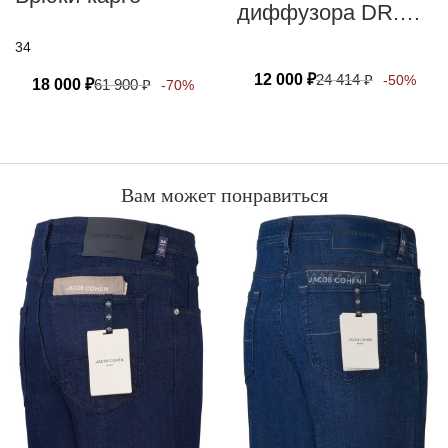
диффузора DR.
VRANJES
34
FIRENZE MILANO
12 000
₽
24 414
₽
-50%
18 000
₽
61 900
₽
-70%
Вам может понравиться