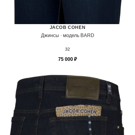
JACOB COHEN
Джинсы · модель BARD
32
75 000
₽