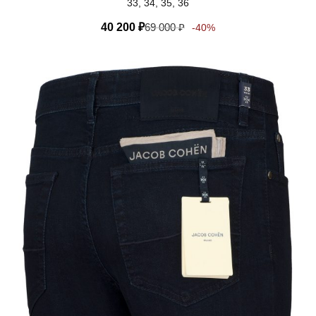
33, 34, 35, 36
40 200
₽
69 000
₽
-40%