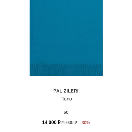
PAL ZILERI
Поло
60
14 000
₽
21 000
₽
-30%