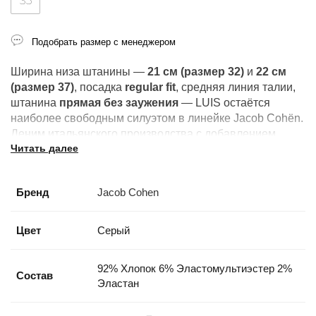
35
Подобрать размер с менеджером
Ширина низа штанины —
21 см (размер 32)
и
22 см
(размер 37)
, посадка
regular fit
, средняя линия талии,
штанина
прямая без заужения
— LUIS остаётся
наиболее свободным силуэтом в линейке Jacob Cohën.
Деним итальянского производства с добавлением
Читать далее
эластана держит форму и сохраняет посадку.
Производство — Италия.
Бренд
Jacob Cohen
Соответствие размеров:
32 — талия 41 см, 33 — 42
см, 34 — 43 см, 35 — 44,5 см, 36 — 46,5 см, 37 — 47,5
см, 38 — 48 см, 40 — 51 см.
Цвет
Серый
Модель LUIS — обновлённое название классического
92% Хлопок 6% Эластомультиэстер 2%
Eduard, крой и посадка остались прежними.
Состав
Эластан