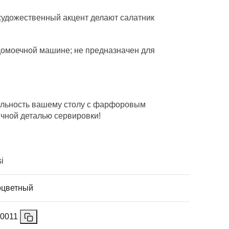
художественный акцент делают салатник
удомоечной машине; не предназначен для
альность вашему столу с фарфоровым
ичной деталью сервировки!
si
оцветный
0011