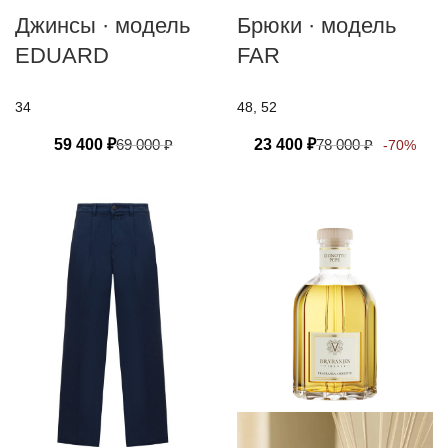
Джинсы · модель
Брюки · модель
EDUARD
FAR
34
48, 52
59 400
₽
69 000
₽
23 400
₽
78 000
₽
-70%