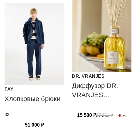
DR. VRANJES
Диффузор DR.
FAY
VRANJES
Хлопковые брюки
FIRENZE
CHINOTTO PEPE
32
15 500
₽
27 261
₽
-40%
51 000
₽