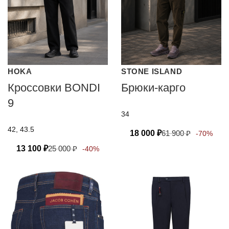
HOKA
STONE ISLAND
Кроссовки BONDI
Брюки-карго
9
34
42, 43.5
18 000
₽
61 900
₽
-70%
13 100
₽
25 000
₽
-40%