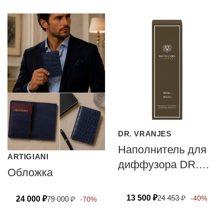
DR. VRANJES
Наполнитель для
ARTIGIANI
диффузора DR.
Обложка
VRANJES
FIRENZE BELLINI
13 500
₽
24 453
₽
-40%
24 000
₽
79 000
₽
-70%