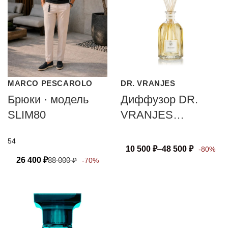
MARCO PESCAROLO
DR. VRANJES
Брюки · модель
Диффузор DR.
SLIM80
VRANJES
FIRENZE AMBRA
54
10 500
₽
–
48 500
₽
-80%
26 400
₽
88 000
₽
-70%