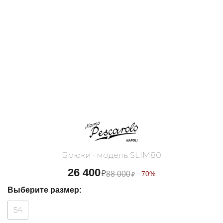
Брюки · модель SLIM80
26 400
₽
88 000
−70%
₽
Выберите размер:
54