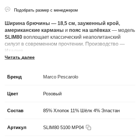
Подобрать размер с менеджером
Ширина брючины — 18,5 см, зауженный крой,
американские карманы
и
пояс на шлёвках
— модель
SLIM80
воплощает классический неаполитанский
силуэт в современном прочтении. Производство —
Италия
.
Читать далее
Marco Pescarolo
— неаполитанский бренд,
основанный в
1999 году
Марко Пескароло и его женой
Бренд
Marco Pescarolo
Анной Де Маттеис. Именно мастерам Marco Pescarolo
доверяет пошив своих брюк легендарный дом
KITON
— один из символов итальянской высокой моды.
Цвет
Розовый
Фирменный знак бренда —
маска
Пульчинеллы
на
лейбле, отсылающая к театральному наследию
Состав
85% Хлопок 11% Шёлк 4% Эластан
Неаполя.
Артикул
SLIM80 5100 MP04