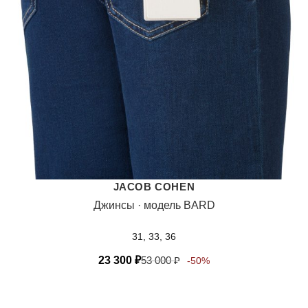
JACOB COHEN
Джинсы · модель BARD
31, 33, 36
23 300
₽
53 000
₽
-50%