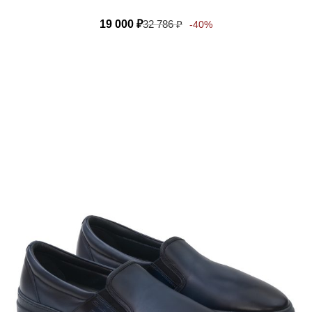
19 000
₽
32 786
₽
-40%