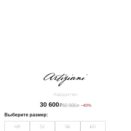
Кардиган
30 600
₽
60 000
−40%
₽
Выберите размер:
48
52
56
60