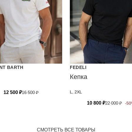
INT BARTH
FEDELI
Кепка
L, 2XL
12 500
₽
16 500
₽
10 800
₽
22 000
₽
-5
СМОТРЕТЬ ВСЕ ТОВАРЫ