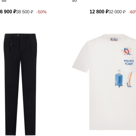
, 58
50
6 900
₽
38 500
₽
12 800
₽
32 000
₽
-50%
-6