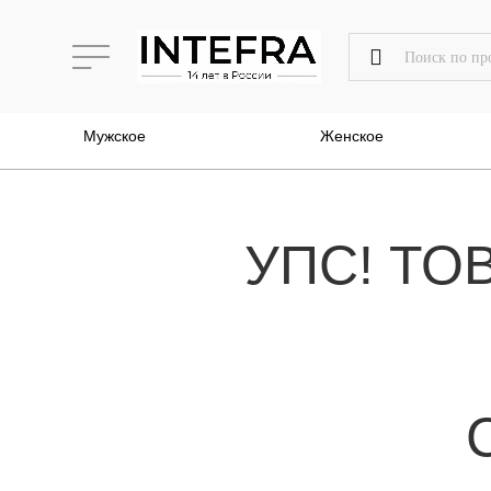
Мужское
Женское
УПС! ТО