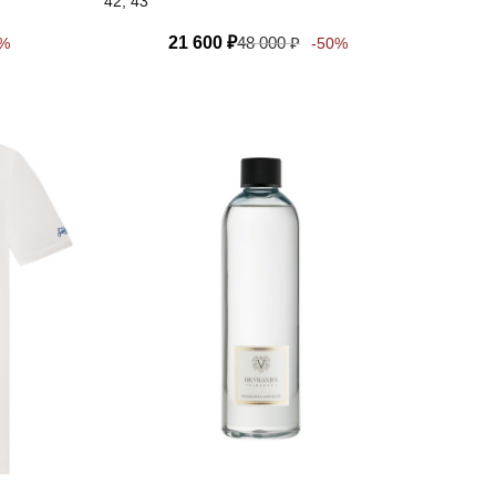
42, 43
21 600
₽
48 000
₽
0%
-50%