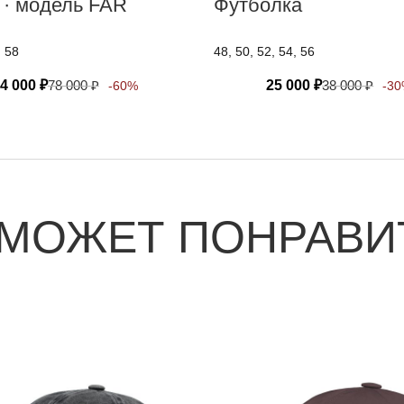
 · модель FAR
Футболка
, 58
48, 50, 52, 54, 56
4 000
₽
78 000
₽
25 000
₽
38 000
₽
-60%
-3
 МОЖЕТ ПОНРАВИ