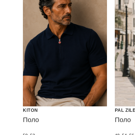
KITON
PAL ZIL
Поло
Поло