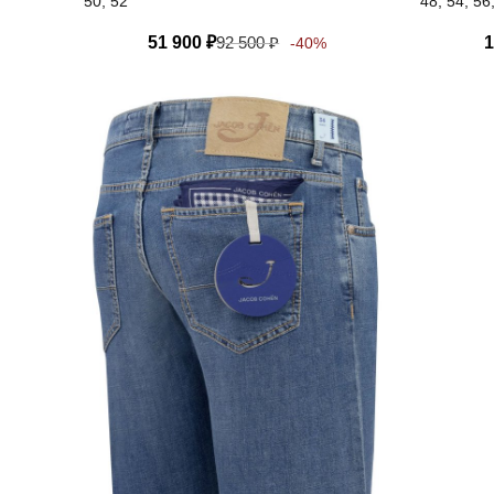
50, 52
48, 54, 56
51 900
₽
92 500
₽
1
-40%