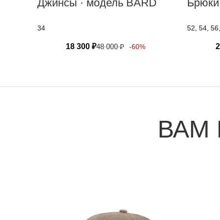
Джинсы · модель BARD
Брюки
34
52, 54, 56
18 300
₽
48 000
₽
2
-60%
ВАМ