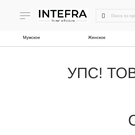
Мужское
Женское
УПС! ТО