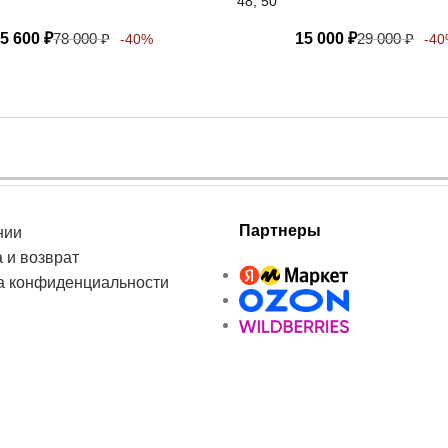
48, 50
5 600
₽
78 000
₽
15 000
₽
29 000
₽
-40%
-4
Партнеры
нии
 и возврат
а конфиденциальности