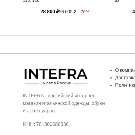
115, 120
52
28 800
₽
96 000
₽
4
-70%
О компа
Доставка
Политик
INTEFRA - российский интернет-
магазин итальянской одежды, обуви
и аксессуаров.
ИНН: 781300686336