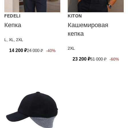
FEDELI
KITON
Кепка
Кашемировая
кепка
L, XL, 2XL
2XL
14 200
₽
24 000
₽
-40%
23 200
₽
61 000
₽
-60%