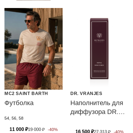
MC2 SAINT BARTH
DR. VRANJES
Футболка
Наполнитель для
диффузора DR.
54, 56, 58
VRANJES
FIRENZE ROSSO
11 000
₽
19 000
₽
-40%
16 500
₽
27 313
₽
-40%