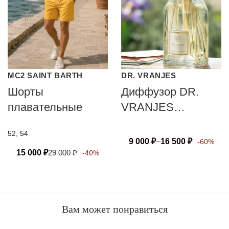
MC2 SAINT BARTH
DR. VRANJES
Шорты
Диффузор DR.
плавательные
VRANJES
FIRENZE GIGLIO
52, 54
DI FIRENZE
9 000
₽
–
16 500
₽
-60%
15 000
₽
29 000
₽
-40%
Вам может понравиться