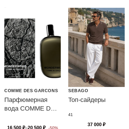
COMME DES GARCONS
SEBAGO
Парфюмерная
Топ-сайдеры
вода COMME DES
41
GARCONS
WONDERWOOD
37 000
₽
16 500
₽
–
20 500
₽
-50%