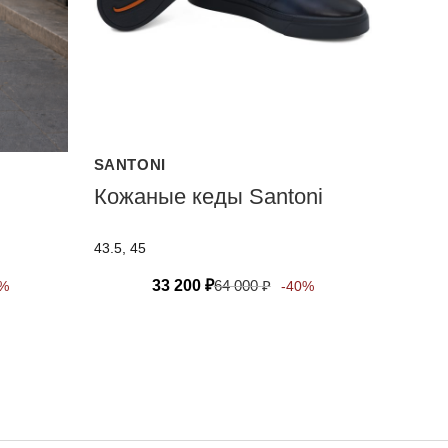
SANTONI
Кожаные кеды Santoni
43.5, 45
33 200
₽
64 000
₽
0%
-40%