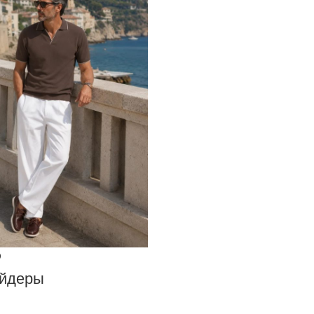
O
айдеры