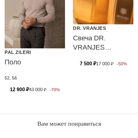
DR. VRANJES
Свеча DR.
VRANJES
PAL ZILERI
CANDELA OUD
Поло
7 500
₽
17 000
₽
-50%
NOBILE 200 гр
52, 56
12 900
₽
43 000
₽
-70%
Вам может понравиться