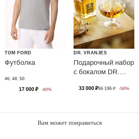
TOM FORD
DR. VRANJES
Футболка
Подарочный набор
с бокалом DR.
46, 48, 50
VRANJES
33 000
₽
66 196
₽
-50%
17 000
₽
FIRENZE
-40%
CALVADO’S 700
мл
Вам может понравиться