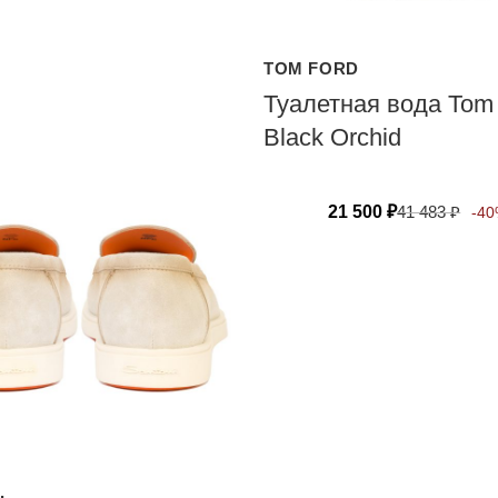
TOM FORD
Туалетная вода Tom
Black Orchid
21 500
₽
41 483
₽
-4