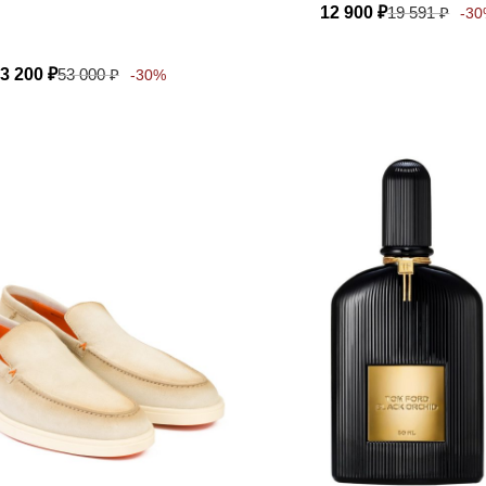
12 900
₽
19 591
₽
-3
3 200
₽
53 000
₽
-30%