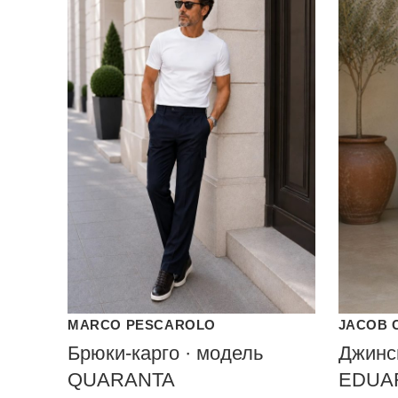
MARCO PESCAROLO
JACOB 
Брюки-карго · модель
Джинсы
QUARANTA
EDUA