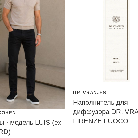
DR. VRANJES
Наполнитель для
диффузора DR. VR
COHEN
FIRENZE FUOCO
 · модель LUIS (ex
RD)