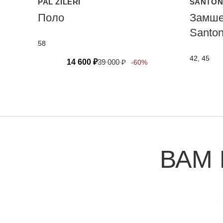
PAL ZILERI
SANTON
Поло
Замше
Santon
58
42, 45
14 600
₽
39 000
₽
-60%
ВАМ