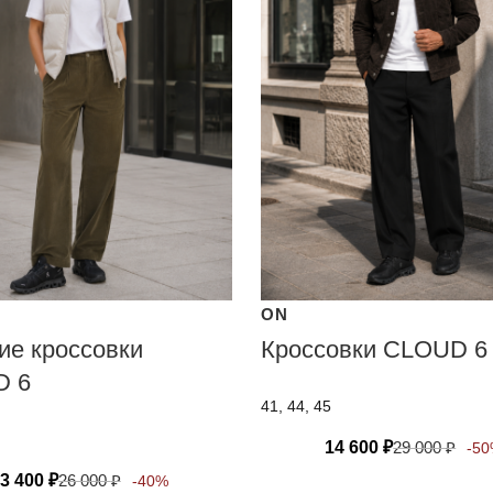
ON
ие кроссовки
Кроссовки CLOUD 6
D 6
41, 44, 45
14 600
₽
29 000
₽
-5
3 400
₽
26 000
₽
-40%