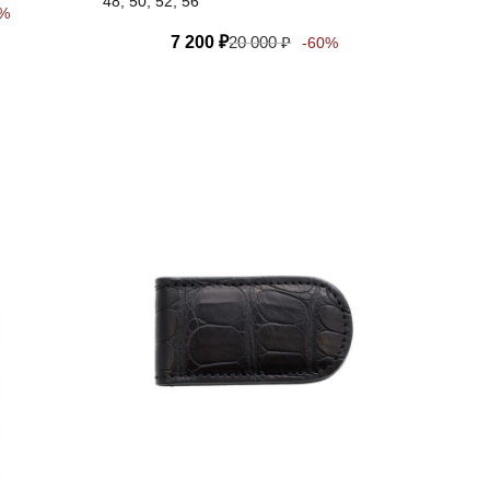
48, 50, 52, 56
0%
7 200
₽
20 000
₽
-60%