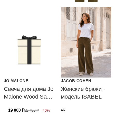
JO MALONE
JACOB COHEN
Свеча для дома Jo
Женские брюки ·
Malone Wood Sage
модель ISABEL
& Sea Salt 200г
46
19 000
₽
32 786
₽
-40%