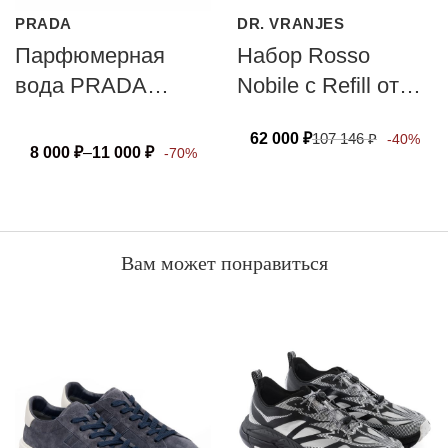
PRADA
DR. VRANJES
Парфюмерная
Набор Rosso
вода PRADA
Nobile с Refill от
PARADOXE
DR. VRANJES
62 000
₽
107 146
₽
-40%
FIRENZE 500 мл
8 000
₽
–
11 000
₽
-70%
Вам может понравиться