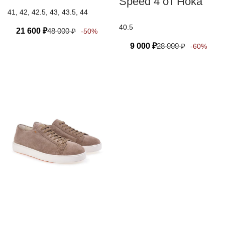
Speed 4 от Hoka
41, 42, 42.5, 43, 43.5, 44
40.5
21 600
₽
48 000
₽
-50%
9 000
₽
28 000
₽
-60%