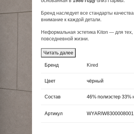
основанная в
1986 году
близ Пармы.
Бренд наследует все стандарты качества
внимание к каждой детали.
Неформальная эстетика Kiton — для тех, 
повседневной жизни.
Читать далее
Бренд
Kired
Цвет
чёрный
Состав
46% полиэстер 33% 
Артикул
WYARIW830000800