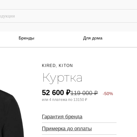
Бренды
Для дома
KIRED, KITON
Куртка
52 600
₽
119 000
₽
-50%
или 4 платежа по
13150 ₽
Гарантия бренда
Примерка до оплаты