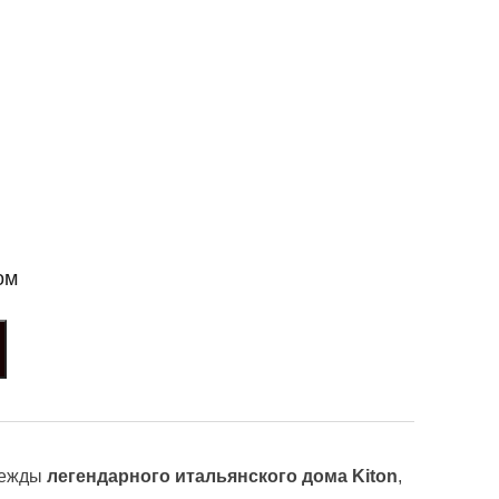
ом
дежды
легендарного итальянского дома Kiton
,