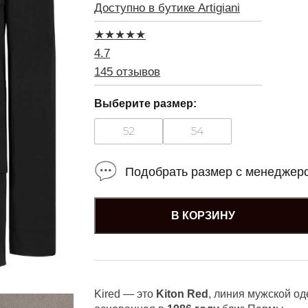
Доступно в бутике Artigiani
★
★
★
★
★
4.7
145 отзывов
Выберите размер:
52
54
Подобрать размер с менеджер
В КОРЗИНУ
Kired — это
Kiton Red
, линия мужской о