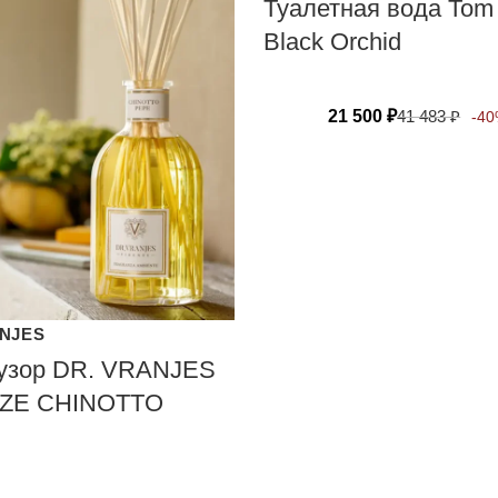
Туалетная вода Tom
Black Orchid
21 500
₽
41 483
₽
-4
ANJES
зор DR. VRANJES
ZE CHINOTTO