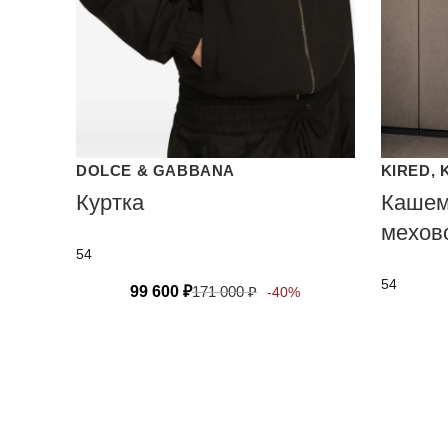
DOLCE & GABBANA
KIRED, 
Куртка
Кашем
мехов
54
54
99 600
₽
171 000
₽
-40%