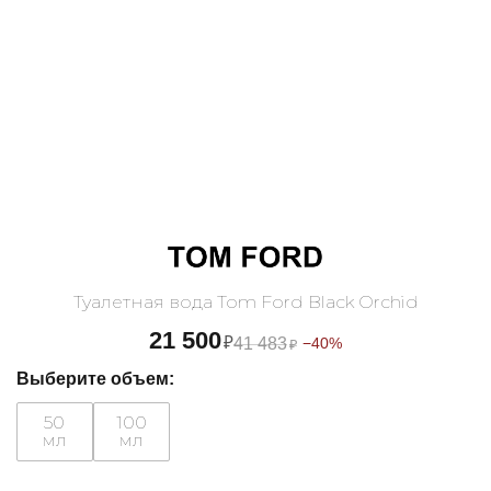
Туалетная вода Tom Ford Black Orchid
21 500
₽
41 483
−40%
₽
Выберите объем:
50
100
мл
мл