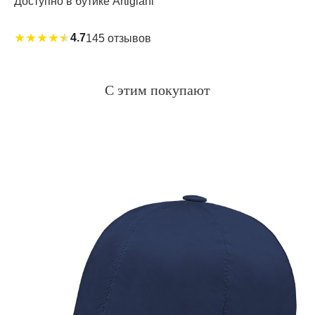
Доступно в бутике Artigiani
★
★
★
★
★
4.7
145 отзывов
С этим покупают