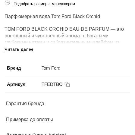
Подобрать размер с менеджером
Парфюмерная вода Tom Ford Black Orchid
TOM FORD BLACK ORCHID EAU DE PARFUM — это
роскошный и чувственный аромат с богатыми
глубокими нотами и соблазнительным шлейфом из
черной орхидеи и специй. Современный аромат,
Читать далее
который никогда не потеряет своей актуальности.
Бренд
Tom Ford
Производство: США.
Артикул
TFEDTBO
Гарантия бренда
Примерка до оплаты