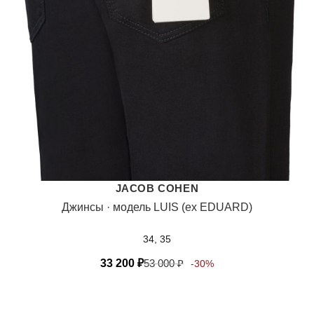
JACOB COHEN
Джинсы · модель LUIS (ex EDUARD)
34, 35
33 200
₽
53 000
₽
-30%