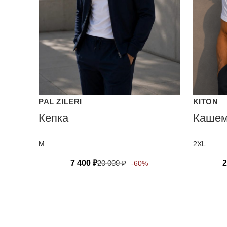
PAL ZILERI
KITON
Кепка
Кашем
M
2XL
7 400
₽
20 000
₽
2
-60%