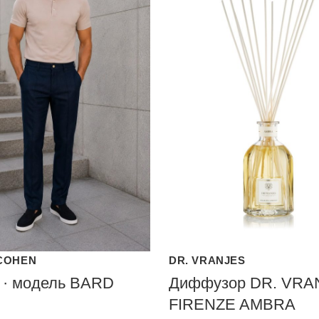
COHEN
DR. VRANJES
 · модель BARD
Диффузор DR. VRA
FIRENZE AMBRA