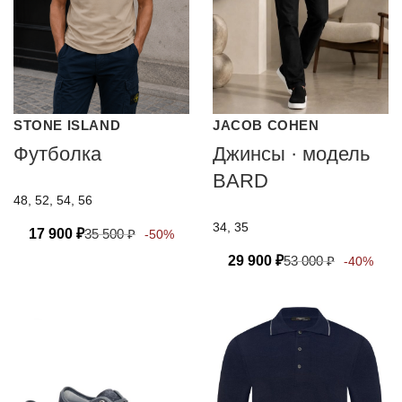
STONE ISLAND
JACOB COHEN
Футболка
Джинсы · модель
BARD
48, 52, 54, 56
34, 35
17 900
₽
35 500
₽
-50%
29 900
₽
53 000
₽
-40%