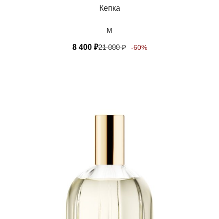
Кепка
M
8 400
₽
21 000
₽
-60%