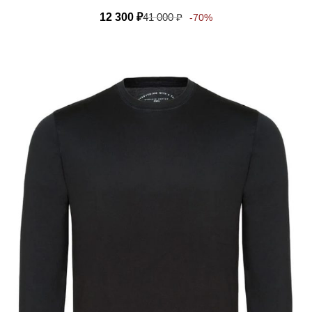
12 300
₽
41 000
₽
-70%