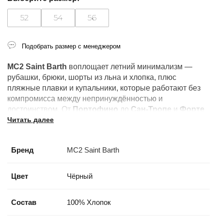
52
54
56
Подобрать размер с менеджером
MC2 Saint Barth
воплощает летний минимализм —
рубашки, брюки, шорты из льна и хлопка, плюс
пляжные плавки и купальники, которые работают без
компромисса между непринуждённостью и
достоинством. От
Портофино
до
Сан-Тропе
и
Форте
Читать далее
дей Марми
: это бренд лучших летних курортов.
Бренд
MC2 Saint Barth
Цвет
Чёрный
Состав
100% Хлопок