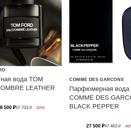
RD
тная вода TOM
COMME DES GARCONS
 OMBRE LEATHER
Парфюмерная вода
COMME DES GARC
BLACK PEPPER
8 500
₽
57 733
₽
-50%
27 500
₽
47 463
₽
-4