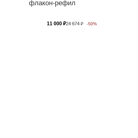
флакон-рефил
11 000
₽
24 674
₽
-50%