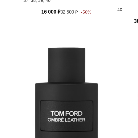
37, 38, 39, 40
40
16 000
₽
32 500
₽
-50%
3