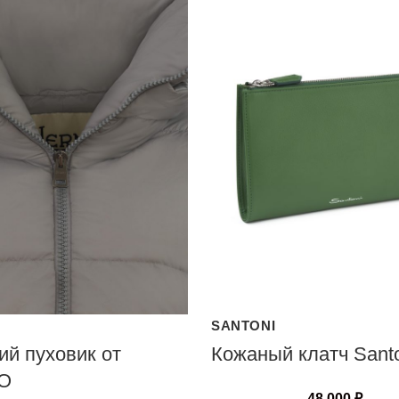
SANTONI
ий пуховик от
Кожаный клатч Sant
O
48 000
₽