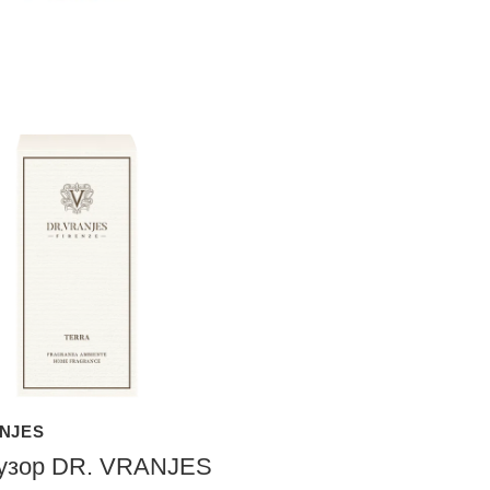
ANJES
зор DR. VRANJES