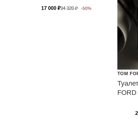
17 000
₽
34 320
₽
-50%
TOM FO
Туале
FORD
2