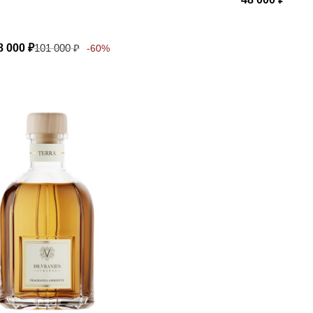
8 000
₽
101 000
₽
-60%