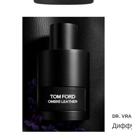
DR. VR
Диффу