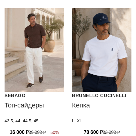
SEBAGO
BRUNELLO CUCINELLI
Топ-сайдеры
Кепка
43.5, 44, 44.5, 45
L, XL
16 000
₽
36 000
₽
70 600
₽
82 000
₽
-50%