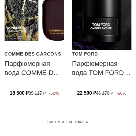
COMME DES GARCONS
TOM FORD
Парфюмерная
Парфюмерная
вода COMME DES
вода TOM FORD
GARCONS
OMBRE LEATHER
WONDEROUD
18 500
₽
39 117
₽
22 500
₽
46 176
₽
-50%
-50%
СМОТРЕТЬ ВСЕ ТОВАРЫ