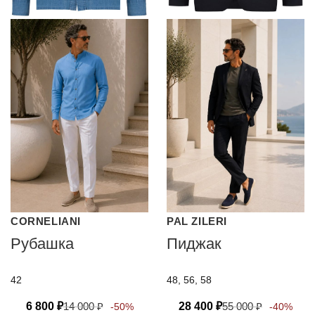
CORNELIANI
PAL ZILERI
Рубашка
Пиджак
42
48, 56, 58
6 800
₽
14 000
₽
28 400
₽
55 000
₽
-50%
-40%