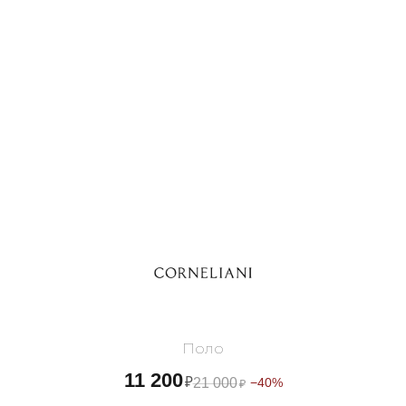
Поло
11 200
₽
21 000
−40%
₽