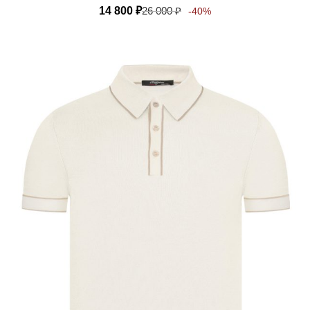
14 800
₽
26 000
₽
-40%