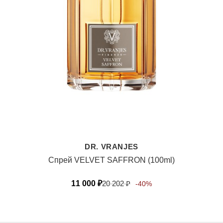
DR. VRANJES
Спрей VELVET SAFFRON (100ml)
11 000
₽
20 202
₽
-40%