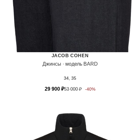
JACOB COHEN
Джинсы · модель BARD
34, 35
29 900
₽
53 000
₽
-40%