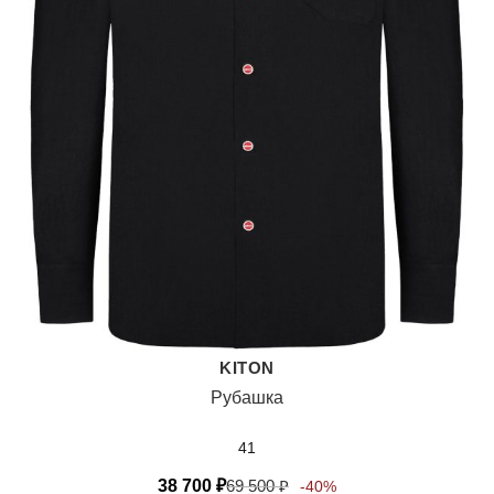
KITON
Рубашка
41
38 700
₽
69 500
₽
-40%