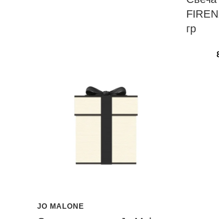
FIRE
гр
JO MALONE