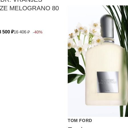
NZE MELOGRANO 80
8 500
₽
16 406
₽
-40%
TOM FORD