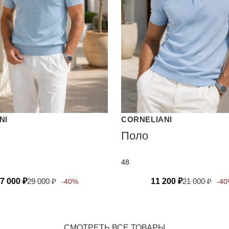
NI
CORNELIANI
Поло
48
7 000
₽
29 000
₽
11 200
₽
21 000
₽
-40%
-4
СМОТРЕТЬ ВСЕ ТОВАРЫ