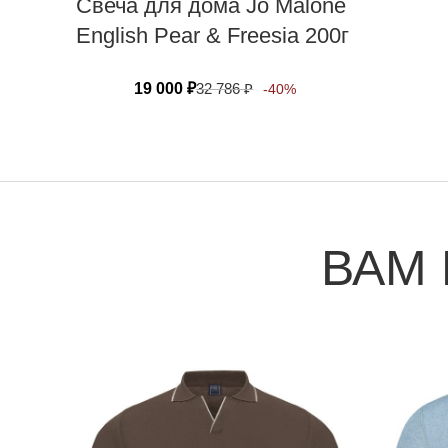
Свеча для дома Jo Malone
English Pear & Freesia 200г
19 000
₽
32 786
₽
-40%
ВАМ