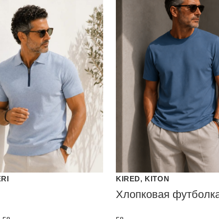
ERI
KIRED, KITON
Хлопковая футболк