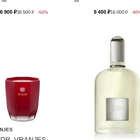
, 58
58
6 900
₽
38 500
₽
9 400
₽
16 000
₽
-50%
-40
ANJES
 DR. VRANJES