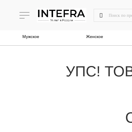
Мужское
Женское
УПС! ТО