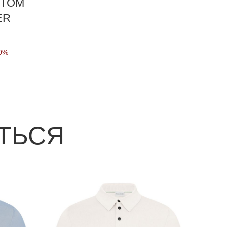
 TOM
ER
0%
ТЬСЯ