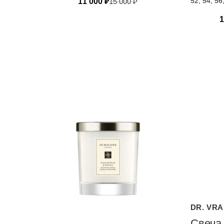
52, 54, 56
11 000
₽
15 000
₽
1
DR. VR
Свеча