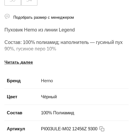
Подобрать размер с менеджером
Пуховик Herno из линии Legend
Состав: 100% полиамид; наполнитель — гусиный пух
90%, гусиное перо 10%
Производство: Италия.
Читать далее
Бренд
Herno
Цвет
Чёрный
Состав
100% Полиамид
Артикул
PI003ULE-M02 12456Z 9300