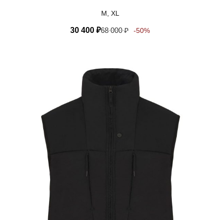
M, XL
30 400
₽
68 000
₽
-50%