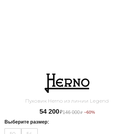
Пуховик Herno из линии Legend
54 200
₽
146 000
−60%
₽
Выберите размер:
50
54