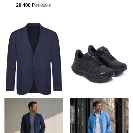
29 400
₽
34 000
₽