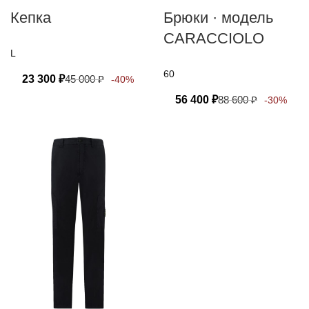
Кепка
Брюки · модель
CARACCIOLO
L
60
23 300
₽
45 000
₽
-40%
56 400
₽
88 600
₽
-30%