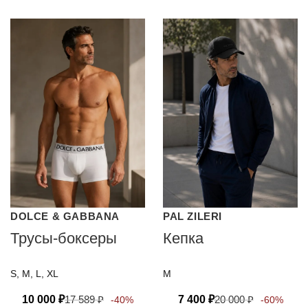
DOLCE & GABBANA
PAL ZILERI
Трусы-боксеры
Кепка
S, M, L, XL
M
10 000
₽
17 589
₽
7 400
₽
20 000
₽
-40%
-60%