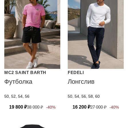
MC2 SAINT BARTH
FEDELI
Футболка
Лонгслив
50, 52, 54, 56
50, 54, 56, 58, 60
19 800
₽
38 000
₽
16 200
₽
27 000
₽
-40%
-40%