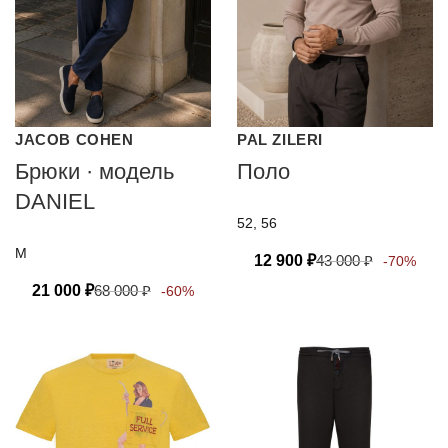
JACOB COHEN
PAL ZILERI
Брюки · модель
Поло
DANIEL
52, 56
M
12 900
₽
43 000
₽
-70%
21 000
₽
68 000
₽
-60%