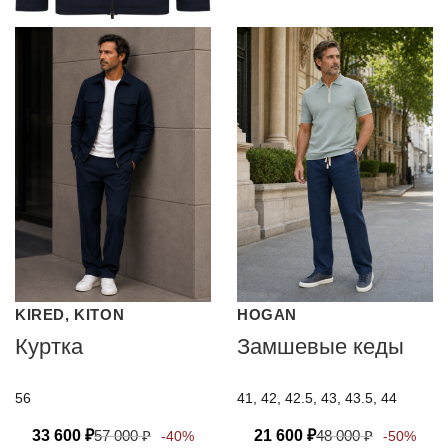
KIRED, KITON
HOGAN
Куртка
Замшевые кеды
56
41, 42, 42.5, 43, 43.5, 44
33 600
₽
57 000
₽
21 600
₽
48 000
₽
-40%
-50%