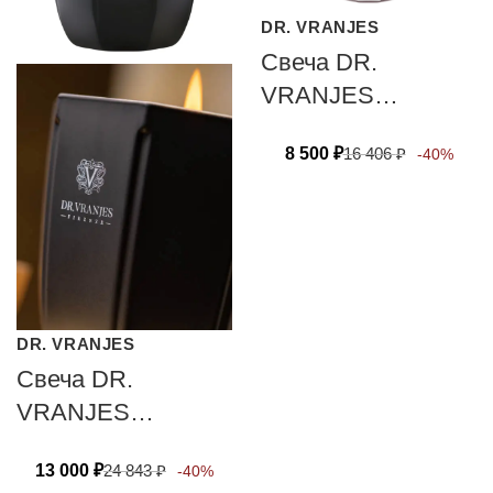
DR. VRANJES
Свеча DR.
VRANJES
FIRENZE
8 500
₽
16 406
₽
-40%
MELOGRANO 80
гр
DR. VRANJES
Свеча DR.
VRANJES
FIRENZE АМВRА
13 000
₽
24 843
₽
-40%
200 гр