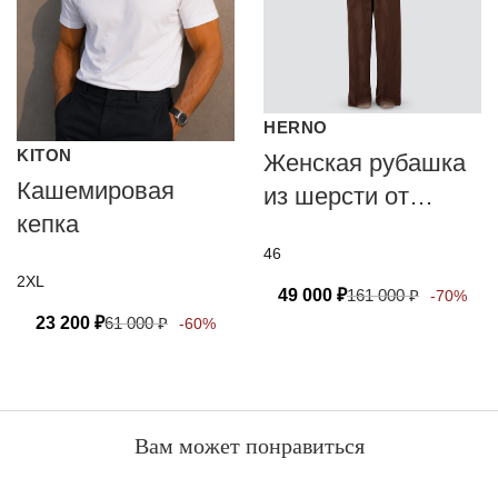
HERNO
KITON
Женская рубашка
Кашемировая
из шерсти от
кепка
HERNO
46
2XL
49 000
₽
161 000
₽
-70%
23 200
₽
61 000
₽
-60%
Вам может понравиться