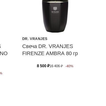
DR. VRANJES
S
Свеча DR. VRANJES
ANO
FIRENZE АМВRА 80 гр
8 500
₽
16 406
₽
-40%
0%