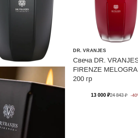
DR. VRANJES
Свеча DR. VRANJE
FIRENZE MELOGR
200 гр
13 000
₽
24 843
₽
-4