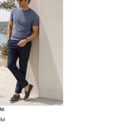
NI
ры