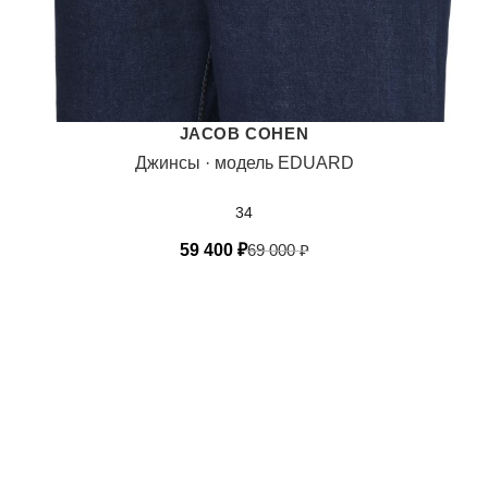
JACOB COHEN
Джинсы · модель EDUARD
34
59 400
₽
69 000
₽